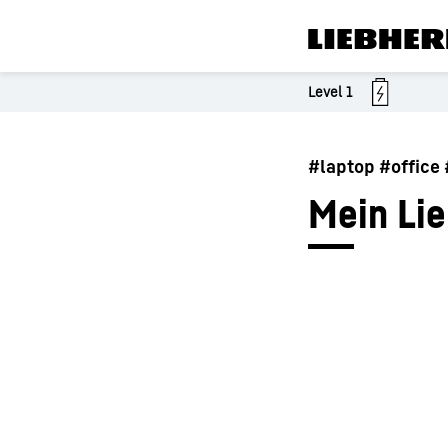
Level
1
#laptop #office
Mein Lie